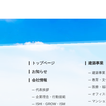
トップページ
建築事業
お知らせ
建築事業
教育・文
会社情報
医療・福
代表挨拶
オフィス
企業理念・行動規範
マンショ
ISHI・GROW・ISM