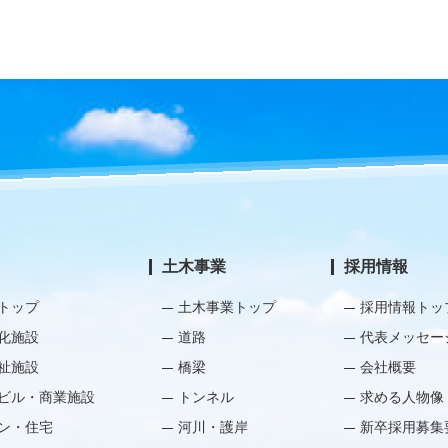
土木事業
採用情報
トップ
土木事業トップ
採用情報トッ
化施設
道路
代表メッセー
祉施設
橋梁
会社概要
ビル・商業施設
トンネル
求める人物像
ン・住宅
河川・護岸
新卒採用募集