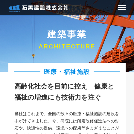
お知らせ
建築事業
会社情報
ARCHITECTURE
建築事業
医療・福祉施設
土木事業
高齢化社会を目前に控え 健康と
お問い合わせ
福祉の増進にも技術力を注ぐ
アクセス
当社はこれまで、全国の数々の医療・福祉施設の建設を
手がけてきました。今、病院には耐震改修促進法への対
採用情報
応や、快適性の提供、環境への配慮等さまざまなことが