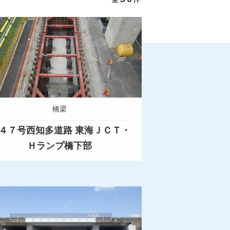
橋梁
４７号西知多道路 東海ＪＣＴ・
Ｈランプ橋下部