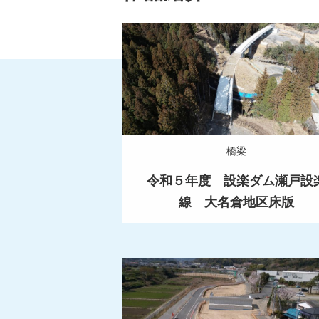
橋梁
令和５年度 設楽ダム瀬戸設
線 大名倉地区床版