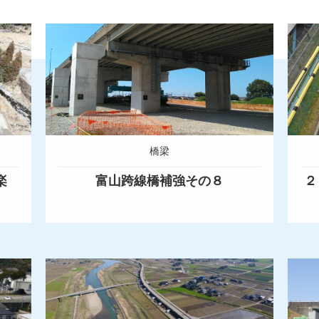
橋梁
楽
富山跨線橋補強その８
２