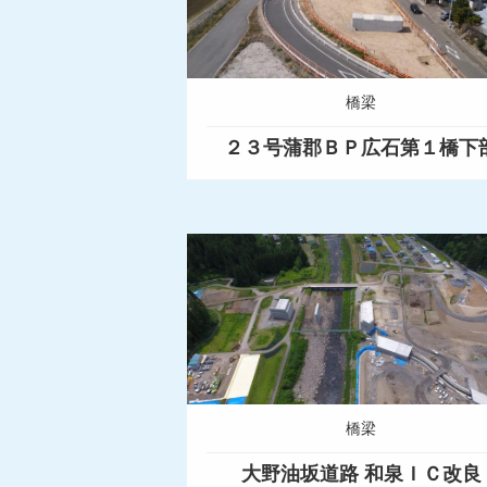
橋梁
２３号蒲郡ＢＰ広石第１橋下
橋梁
大野油坂道路 和泉ＩＣ改良