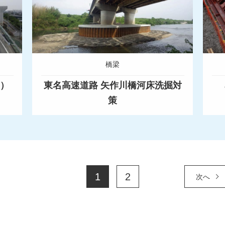
橋梁
6）
東名高速道路 矢作川橋河床洗掘対
策
1
2
次へ