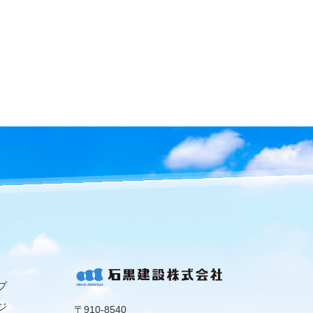
プ
ジ
〒910-8540