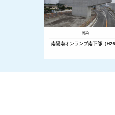
橋梁
南陽南オンランプ南下部（H2