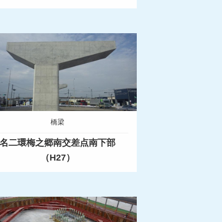
橋梁
名二環梅之郷南交差点南下部
（H27）