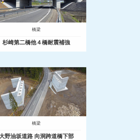
橋梁
杉崎第二橋他４橋耐震補強
橋梁
大野油坂道路 向洞跨道橋下部