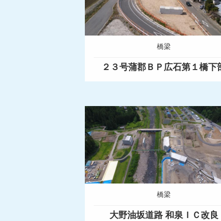
橋梁
２３号蒲郡ＢＰ広石第１橋下
橋梁
大野油坂道路 和泉ＩＣ改良