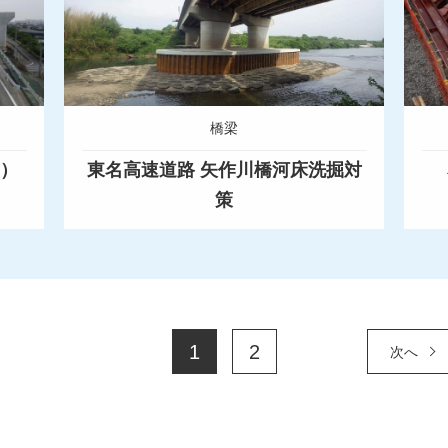
橋梁
6）
東名高速道路 矢作川橋河床洗掘対
策
1
2
次へ