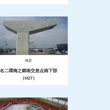
橋梁
名二環梅之郷南交差点南下部
（H27）