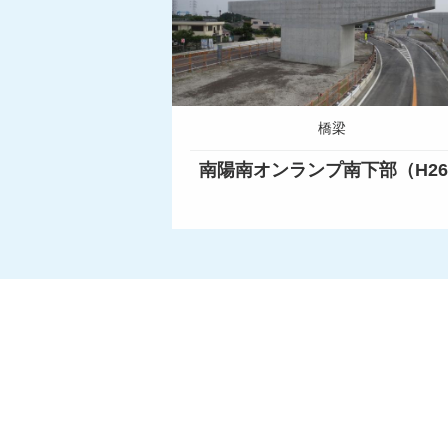
橋梁
南陽南オンランプ南下部（H2