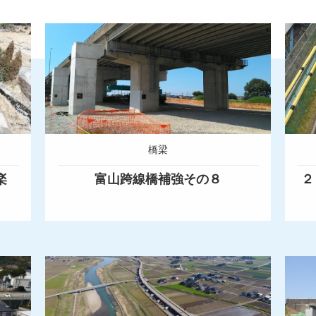
橋梁
楽
富山跨線橋補強その８
２