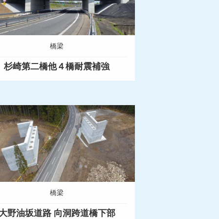
橋梁
杉崎第二橋他４橋耐震補強
橋梁
大野油坂道路 向洞跨道橋下部