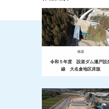
橋梁
令和５年度 設楽ダム瀬戸設
線 大名倉地区床版