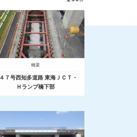
橋梁
４７号西知多道路 東海ＪＣＴ・
Ｈランプ橋下部