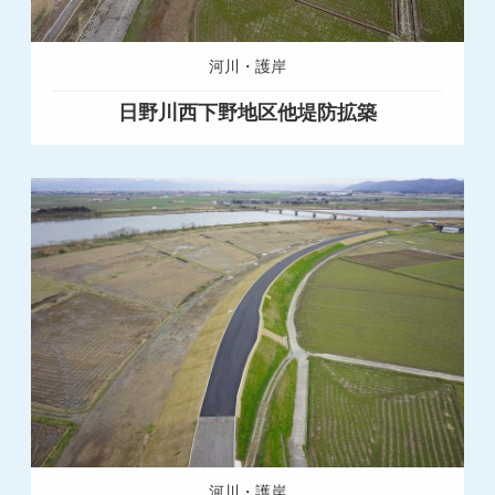
河川・護岸
日野川西下野地区他堤防拡築
河川・護岸