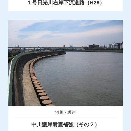
１号日光川右岸下流道路（H26）
河川・護岸
中川護岸耐震補強（その２）