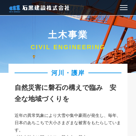
お知らせ
土木事業
会社情報
CIVIL ENGINEERING
建築事業
河川・護岸
土木事業
自然災害に磐石の構えで臨み 安
お問い合わせ
全な地域づくりを
アクセス
近年の異常気象により大雪や集中豪雨が発生し、毎年、
日本のあちこちで大小さまざまな被害をもたらしていま
採用情報
す。