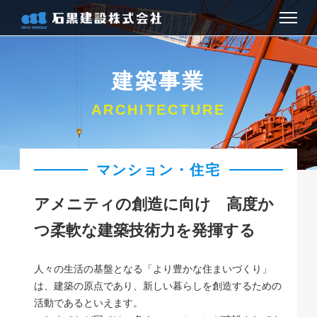
お知らせ
建築事業
会社情報
ARCHITECTURE
建築事業
マンション・住宅
土木事業
アメニティの創造に向け 高度か
お問い合わせ
つ柔軟な建築技術力を発揮する
アクセス
人々の生活の基盤となる「より豊かな住まいづくり」
は、建築の原点であり、新しい暮らしを創造するための
採用情報
活動であるといえます。